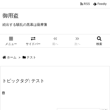
RSS
Feedly
御用盗
続出する騒乱の黒幕は薩摩藩
メニュー
サイドバー
前へ
次へ
検索
ホーム
>
テスト
トピックタグ: テスト